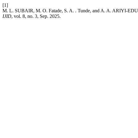
[1]
M. L. SUBAIR, M. O. Fatade, S. A. . Tunde, and A. A. ARIYI-EDU, “
IJID
, vol. 8, no. 3, Sep. 2025.